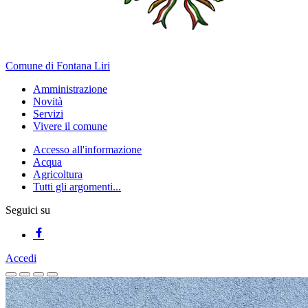
Comune di Fontana Liri
Amministrazione
Novità
Servizi
Vivere il comune
Accesso all'informazione
Acqua
Agricoltura
Tutti gli argomenti...
Seguici su
Accedi
Homepage