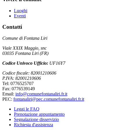
Luoghi
Eventi
Contatti
Comune di Fontana Liri
Viale XXIX Maggio, snc
03035 Fontana Liri (FR)
Codice Univoco Ufficio:
UF16Y7
Codice fiscale: 82001210606
P.IVA: 82001210606
Tel: 0776525707
Fax: 0776539149
Email:
info@comunefontanaliri.fr.it
PEC:
fontanaliri@pec.comunefontanaliri.fr.it
Leggi le FAQ
Prenotazione appuntamento
Segnalazione disservizio
Richiesta d'assistenza