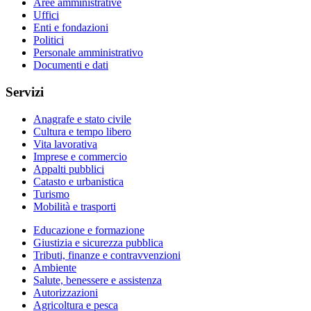
Aree amministrative
Uffici
Enti e fondazioni
Politici
Personale amministrativo
Documenti e dati
Servizi
Anagrafe e stato civile
Cultura e tempo libero
Vita lavorativa
Imprese e commercio
Appalti pubblici
Catasto e urbanistica
Turismo
Mobilità e trasporti
Educazione e formazione
Giustizia e sicurezza pubblica
Tributi, finanze e contravvenzioni
Ambiente
Salute, benessere e assistenza
Autorizzazioni
Agricoltura e pesca