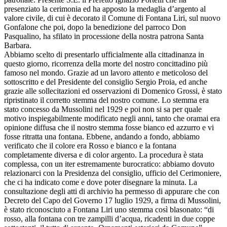
presenziato la cerimonia ed ha apposto la medaglia d’argento al
valore civile, di cui è decorato il Comune di Fontana Liri, sul nuovo
Gonfalone che poi, dopo la benedizione del parroco Don
Pasqualino, ha sfilato in processione della nostra patrona Santa
Barbara.
Abbiamo scelto di presentarlo ufficialmente alla cittadinanza in
questo giorno, ricorrenza della morte del nostro concittadino più
famoso nel mondo. Grazie ad un lavoro attento e meticoloso del
sottoscritto e del Presidente del consiglio Sergio Proia, ed anche
grazie alle sollecitazioni ed osservazioni di Domenico Grossi, è stato
ripristinato il corretto stemma del nostro comune. Lo stemma era
stato concesso da Mussolini nel 1929 e poi non si sa per quale
motivo inspiegabilmente modificato negli anni, tanto che oramai era
opinione diffusa che il nostro stemma fosse bianco ed azzurro e vi
fosse ritratta una fontana. Ebbene, andando a fondo, abbiamo
verificato che il colore era Rosso e bianco e la fontana
completamente diversa e di color argento. La procedura è stata
complessa, con un iter estremamente burocratico: abbiamo dovuto
relazionarci con la Presidenza del consiglio, ufficio del Cerimoniere,
che ci ha indicato come e dove poter disegnare la minuta. La
consultazione degli atti di archivio ha permesso di appurare che con
Decreto del Capo del Governo 17 luglio 1929, a firma di Mussolini,
è stato riconosciuto a Fontana Liri uno stemma così blasonato: “di
rosso, alla fontana con tre zampilli d’acqua, ricadenti in due coppe