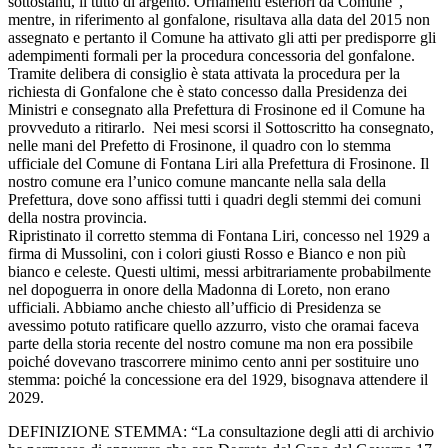
sottostanti, il tutto di argento. Ornamenti esteriori da Comune”,
mentre, in riferimento al gonfalone, risultava alla data del 2015 non
assegnato e pertanto il Comune ha attivato gli atti per predisporre gli
adempimenti formali per la procedura concessoria del gonfalone.
Tramite delibera di consiglio è stata attivata la procedura per la
richiesta di Gonfalone che è stato concesso dalla Presidenza dei
Ministri e consegnato alla Prefettura di Frosinone ed il Comune ha
provveduto a ritirarlo. Nei mesi scorsi il Sottoscritto ha consegnato,
nelle mani del Prefetto di Frosinone, il quadro con lo stemma
ufficiale del Comune di Fontana Liri alla Prefettura di Frosinone. Il
nostro comune era l’unico comune mancante nella sala della
Prefettura, dove sono affissi tutti i quadri degli stemmi dei comuni
della nostra provincia.
Ripristinato il corretto stemma di Fontana Liri, concesso nel 1929 a
firma di Mussolini, con i colori giusti Rosso e Bianco e non più
bianco e celeste. Questi ultimi, messi arbitrariamente probabilmente
nel dopoguerra in onore della Madonna di Loreto, non erano
ufficiali. Abbiamo anche chiesto all’ufficio di Presidenza se
avessimo potuto ratificare quello azzurro, visto che oramai faceva
parte della storia recente del nostro comune ma non era possibile
poiché dovevano trascorrere minimo cento anni per sostituire uno
stemma: poiché la concessione era del 1929, bisognava attendere il
2029.
DEFINIZIONE STEMMA: “La consultazione degli atti di archivio