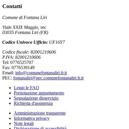
Contatti
Comune di Fontana Liri
Viale XXIX Maggio, snc
03035 Fontana Liri (FR)
Codice Univoco Ufficio:
UF16Y7
Codice fiscale: 82001210606
P.IVA: 82001210606
Tel: 0776525707
Fax: 0776539149
Email:
info@comunefontanaliri.fr.it
PEC:
fontanaliri@pec.comunefontanaliri.fr.it
Leggi le FAQ
Prenotazione appuntamento
Segnalazione disservizio
Richiesta d'assistenza
Amministrazione trasparente
Informativa privacy
Note legali
Dichiarazione di accessibilità